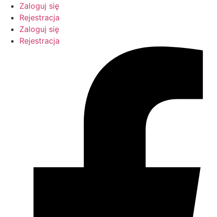
Przejdź
Zaloguj się
do
Rejestracja
treści
Zaloguj się
Rejestracja