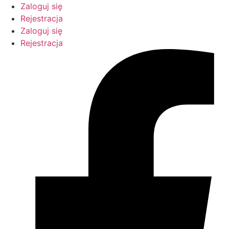
Przejdź
Zaloguj się
do
Rejestracja
treści
Zaloguj się
Rejestracja