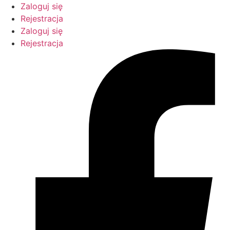
Przejdź
Zaloguj się
do
Rejestracja
treści
Zaloguj się
Rejestracja