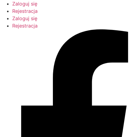
Przejdź
Zaloguj się
do
Rejestracja
treści
Zaloguj się
Rejestracja