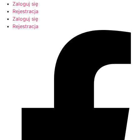
Przejdź
Zaloguj się
do
Rejestracja
treści
Zaloguj się
Rejestracja