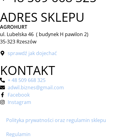
ADRES SKLEPU
AGROHURT
ul. Lubelska 46 ( budynek H pawilon 2)
35-323 Rzeszów
sprawdź jak dojechać
KONTAKT
+ 48 509 668 325
adwil.biznes@gmail.com
Facebook
Instagram
Polityka prywatności oraz regulamin sklepu
Regulamin