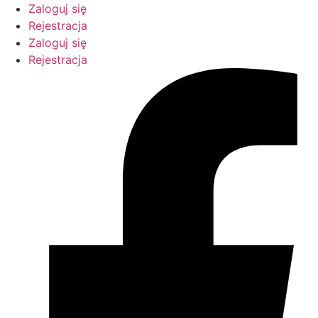
Przejdź
Zaloguj się
do
Rejestracja
treści
Zaloguj się
Rejestracja