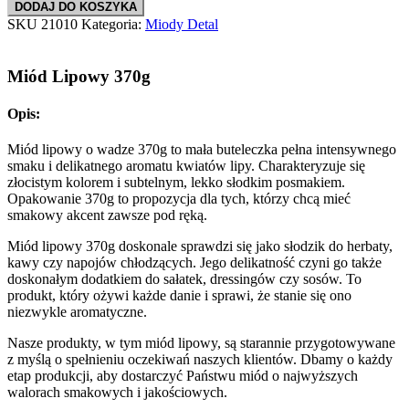
DODAJ DO KOSZYKA
SKU
21010
Kategoria:
Miody Detal
Miód Lipowy 370g
Opis:
Miód lipowy o wadze 370g to mała buteleczka pełna intensywnego
smaku i delikatnego aromatu kwiatów lipy. Charakteryzuje się
złocistym kolorem i subtelnym, lekko słodkim posmakiem.
Opakowanie 370g to propozycja dla tych, którzy chcą mieć
smakowy akcent zawsze pod ręką.
Miód lipowy 370g doskonale sprawdzi się jako słodzik do herbaty,
kawy czy napojów chłodzących. Jego delikatność czyni go także
doskonałym dodatkiem do sałatek, dressingów czy sosów. To
produkt, który ożywi każde danie i sprawi, że stanie się ono
niezwykle aromatyczne.
Nasze produkty, w tym miód lipowy, są starannie przygotowywane
z myślą o spełnieniu oczekiwań naszych klientów. Dbamy o każdy
etap produkcji, aby dostarczyć Państwu miód o najwyższych
walorach smakowych i jakościowych.