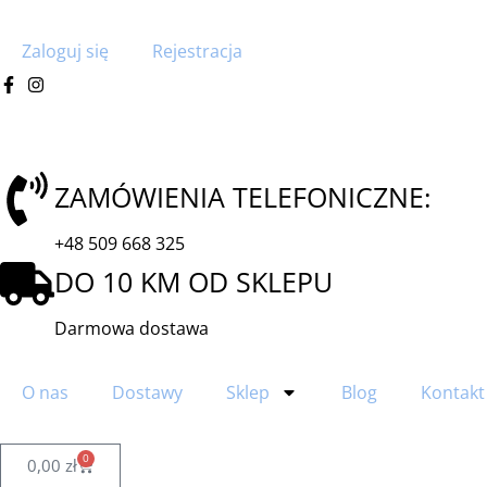
Zaloguj się
Rejestracja
ZAMÓWIENIA TELEFONICZNE:
+48 509 668 325
DO 10 KM OD SKLEPU
Darmowa dostawa
O nas
Dostawy
Sklep
Blog
Kontakt
0
0,00
zł