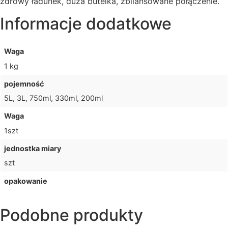
zdrowy ładunek, duża butelka, zbilansowane połączenie.
Informacje dodatkowe
Waga
1 kg
pojemność
5L, 3L, 750ml, 330ml, 200ml
Waga
1szt
jednostka miary
szt
opakowanie
Podobne produkty