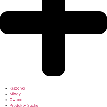
Kiszonki
Miody
Owoce
Produkty Suche