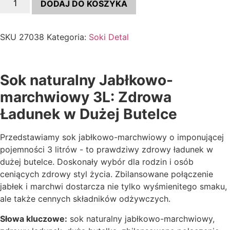
DODAJ DO KOSZYKA
Sok
naturalny
Jabłkowo-
marchwiowy
SKU
27038
Kategoria:
Soki Detal
3L
Sok naturalny Jabłkowo-
marchwiowy 3L: Zdrowa
Ładunek w Dużej Butelce
Przedstawiamy sok jabłkowo-marchwiowy o imponującej
pojemności 3 litrów - to prawdziwy zdrowy ładunek w
dużej butelce. Doskonały wybór dla rodzin i osób
ceniących zdrowy styl życia. Zbilansowane połączenie
jabłek i marchwi dostarcza nie tylko wyśmienitego smaku,
ale także cennych składników odżywczych.
Słowa kluczowe:
sok naturalny jabłkowo-marchwiowy,