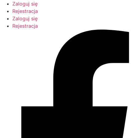
Przejdź
Zaloguj się
do
Rejestracja
treści
Zaloguj się
Rejestracja