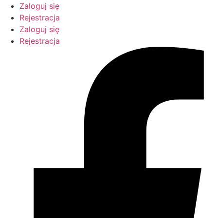
Przejdź
Zaloguj się
do
Rejestracja
treści
Zaloguj się
Rejestracja