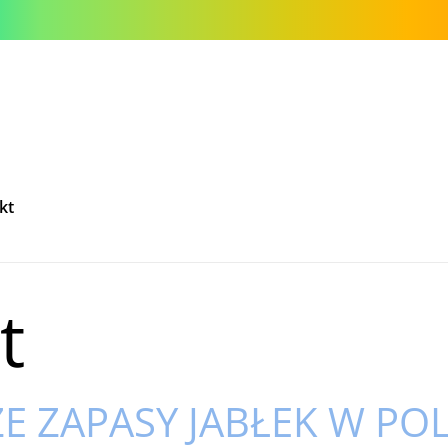
kt
t
ZE ZAPASY JABŁEK W PO