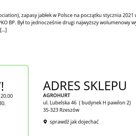
ation), zapasy jabłek w Polsce na początku stycznia 2021 w
i PKO BP. Był to jednocześnie drugi najwyższy wolumenowy w
[…]
ADRES SKLEPU
!
AGROHURT
 20.00
ul. Lubelska 46 ( budynek H pawilon 2)
30.
35-323 Rzeszów
sprawdź jak dojechać