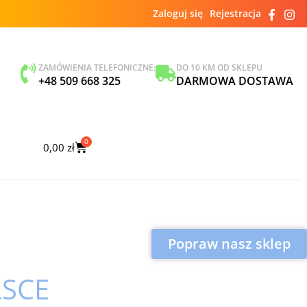
Zaloguj się
Rejestracja
ZAMÓWIENIA TELEFONICZNE:
DO 10 KM OD SKLEPU
+48 509 668 325
DARMOWA DOSTAWA
0
0,00
zł
Popraw nasz sklep
LSCE